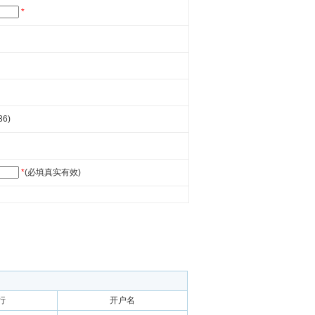
*
36)
*
(必填真实有效)
行
开户名